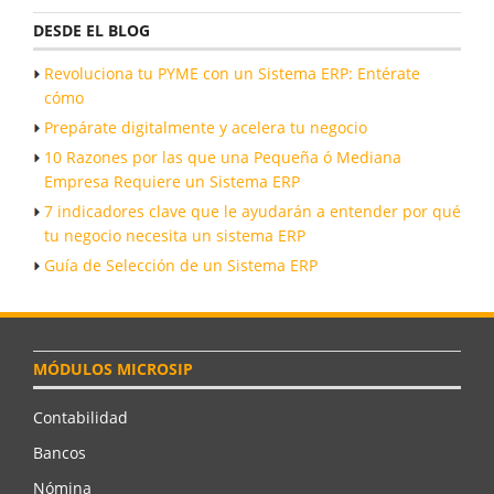
DESDE EL BLOG
Revoluciona tu PYME con un Sistema ERP: Entérate
cómo
Prepárate digitalmente y acelera tu negocio
10 Razones por las que una Pequeña ó Mediana
Empresa Requiere un Sistema ERP
7 indicadores clave que le ayudarán a entender por qué
tu negocio necesita un sistema ERP
Guía de Selección de un Sistema ERP
MÓDULOS MICROSIP
Contabilidad
Bancos
Nómina