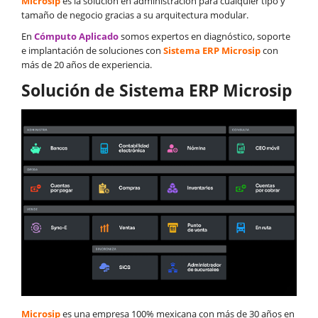
Microsip
es la solución en administración para cualquier tipo y
tamaño de negocio gracias a su arquitectura modular.
En
Cómputo Aplicado
somos expertos en diagnóstico, soporte
e implantación de soluciones con
Sistema ERP Microsip
con
más de 20 años de experiencia.
Solución de Sistema ERP Microsip
Microsip
es una empresa 100% mexicana con más de 30 años en