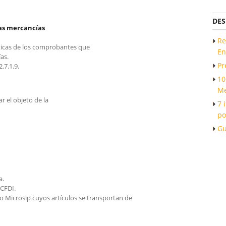
DES
as mercancías
Re
sticas de los comprobantes que
En
as.
Pr
.7.1.9.
10
Me
r el objeto de la
7 
po
Gu
a.
CFDI.
to Microsip cuyos artículos se transportan de