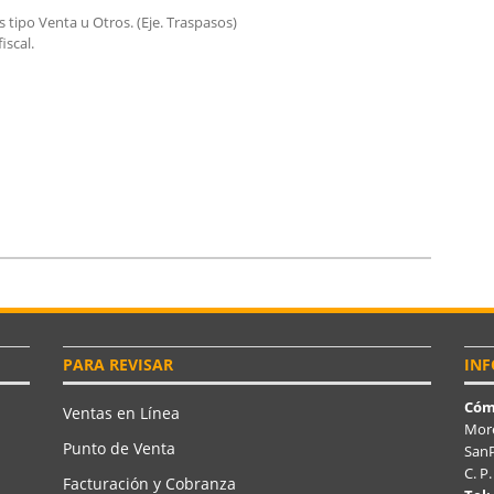
s tipo Venta u Otros. (Eje. Traspasos)
iscal.
PARA REVISAR
INF
Cóm
Ventas en Línea
More
Punto de Venta
SanP
C. P
Facturación y Cobranza