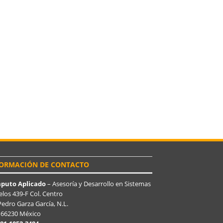
ORMACIÓN DE CONTACTO
puto Aplicado
– Asesoría y Desarrollo en Sistemas
los 439-F Col. Centro
edro Garza García, N.L.
. 66230 México