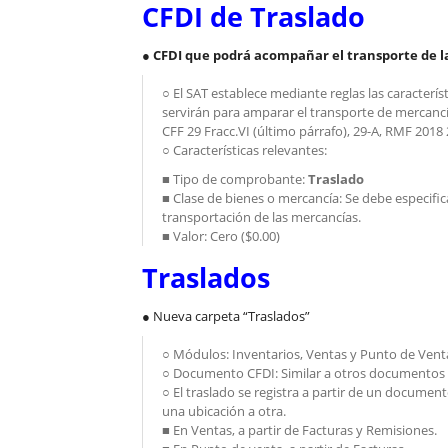
CFDI de Traslado
●
CFDI que podrá acompañar el transporte de l
○ El SAT establece mediante reglas las caracterí
servirán para amparar el transporte de mercancí
CFF 29 Fracc.VI (último párrafo), 29-A, RMF 2018 2
○ Características relevantes:
■ Tipo de comprobante:
Traslado
■ Clase de bienes o mercancía: Se debe especifica
transportación de las mercancías.
■ Valor: Cero ($0.00)
Traslados
● Nueva carpeta “Traslados”
○ Módulos: Inventarios, Ventas y Punto de Vent
○ Documento CFDI: Similar a otros documentos 
○ El traslado se registra a partir de un documen
una ubicación a otra.
■ En Ventas, a partir de Facturas y Remisiones.